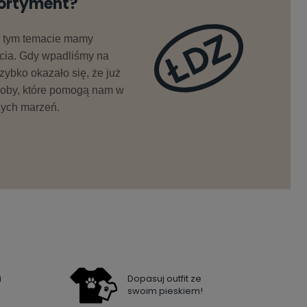
sortyment?
w tym temacie mamy
cia. Gdy wpadliśmy na
zybko okazało się, że już
oby, które pomogą nam w
zych marzeń.
i
Dopasuj outfit ze
swoim pieskiem!