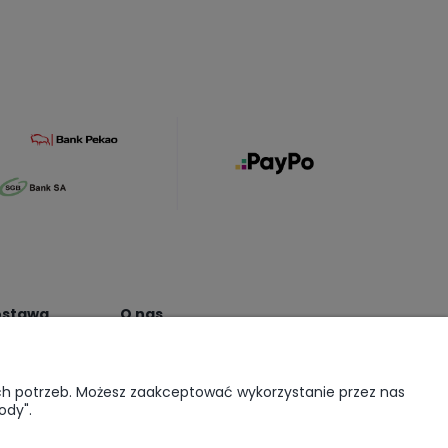
dostawa
O nas
ci
O nas
alizacji
Kontakt i dane firmy
ich potrzeb. Możesz zaakceptować wykorzystanie przez nas
Psiawilni Partnerzy
ody".