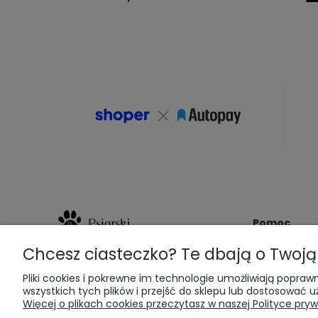
Pomoc
Chcesz ciasteczko? Te dbają o Twoj
Zwroty i rek
Obsługa Klienta
Regulamin sk
pn - pt 9:00 - 16:00
Pliki cookies i pokrewne im technologie umożliwiają popr
Polityka pryw
wszystkich tych plików i przejść do sklepu lub dostosować u
+48 517 355 425
Więcej o plikach cookies przeczytasz w naszej Polityce pryw
Vouchery pr