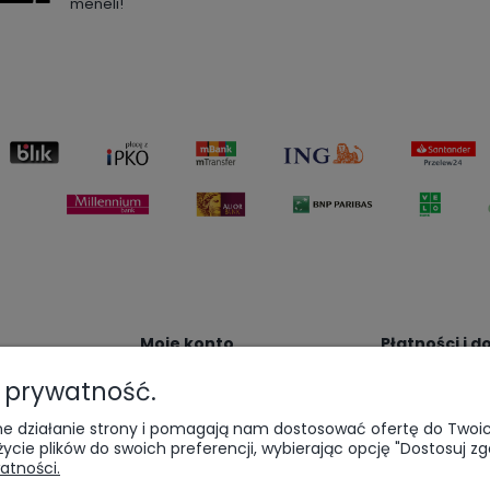
meneli!
Moje konto
Płatności i 
ą prywatność.
lamacje
Twoje zamówienia
Formy płatnoś
lepu
Ustawienia konta
Czas i koszt re
awne działanie strony i pomagają nam dostosować ofertę do Two
zamówienia
atności
Przechowalnia
życie plików do swoich preferencji, wybierając opcję "Dostosuj zg
atności.
ezentowe